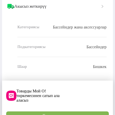
Акысыз жеткирүү
Бассейндер жана аксессуарлар
Категориясы
Бассейндер
Подкатегориясы
Бишкек
Шаар
Товарды Мой О!
тиркемесинен сатып ала
аласыз