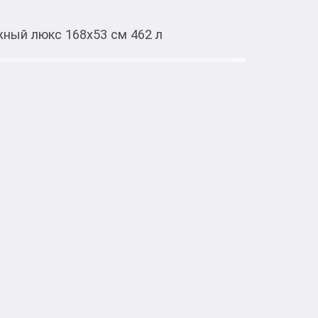
жный люкс 168х53 см 462 л
Тиркемеден ачуу
x 56182 Прибрежный люкс 168х53
яжного курорта, не выходя из дома! 

 это не просто детский надувной бассейн, а 
о летнего отдыха. Созданный в духе 
о подойдёт для освежающего купания, 
аботных игр на солнце.

 × 53 см 
