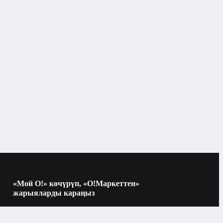
«Мой О!» көчүрүп, «О!Маркеттен»
жарыяларды караңыз
Көчүрүү үчүн камераны QR-кодго
багыттаңыз