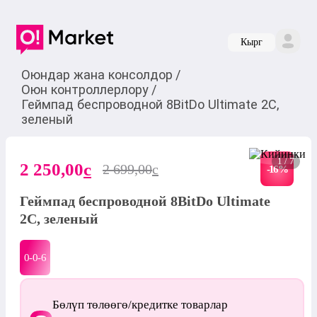
Кырг
Оюндар жана консолдор
/
Оюн контроллерлору
/
Геймпад беспроводной 8BitDo Ultimate 2C,
зеленый
1 / 7
2 250,00
c
2 699,00
c
-
16
%
Геймпад беспроводной 8BitDo Ultimate
2C, зеленый
0-0-
6
Бөлүп төлөөгө/кредитке товарлар