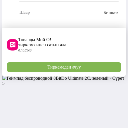
Бишкек
Шаар
Товарды Мой О!
тиркемесинен сатып ала
аласыз
Тиркемеден ачуу