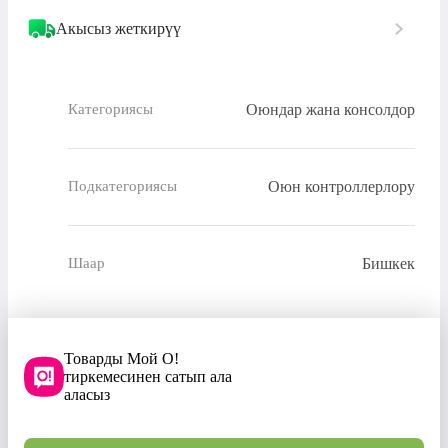
Акысыз жеткирүү
Оюндар жана консолдор
Категориясы
Оюн контроллерлору
Подкатегориясы
Бишкек
Шаар
Товарды Мой О!
тиркемесинен сатып ала
аласыз