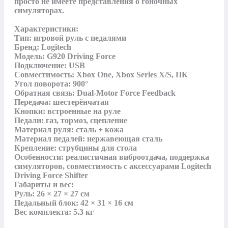
просто не имеете представления о гоночных 
симуляторах.

Характеристики:

Тип: игровой руль с педалями

Бренд: Logitech

Модель: G920 Driving Force

Подключение: USB

Совместимость: Xbox One, Xbox Series X/S, ПК

Угол поворота: 900°

Обратная связь: Dual-Motor Force Feedback

Передача: шестерёнчатая

Кнопки: встроенные на руле

Педали: газ, тормоз, сцепление

Материал руля: сталь + кожа

Материал педалей: нержавеющая сталь

Крепление: струбцины для стола

Особенности: реалистичная виброотдача, поддержка 
симуляторов, совместимость с аксессуарами Logitech 
Driving Force Shifter

Габариты и вес:

Руль: 26 × 27 × 27 см

Педальный блок: 42 × 31 × 16 см

Вес комплекта: 5.3 кг