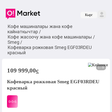
Кырг
Кофе машиналары жана кофе
кайнаткычтар
/
Кофе жасоочу жана кофе машиналары
/
Smeg
/
Кофеварка рожковая Smeg EGF03RDEU
красный
1 / 8
109 999,00
c
Кофеварка рожковая Smeg EGF03RDEU
красный
0-0-
6