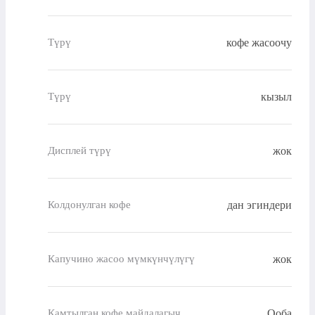
кофе жасоочу
Түрү
кызыл
Түрү
жок
Дисплей түрү
дан эгиндери
Колдонулган кофе
жок
Капучино жасоо мүмкүнчүлүгү
Ооба
Камтылган кофе майдалагыч