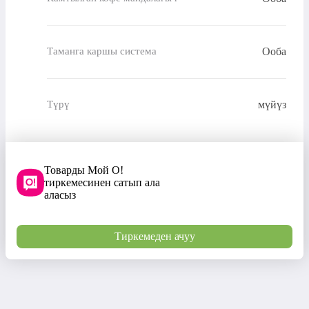
Ооба
Таманга каршы система
мүйүз
Түрү
Товарды Мой О!
тиркемесинен сатып ала
аласыз
Тиркемеден ачуу