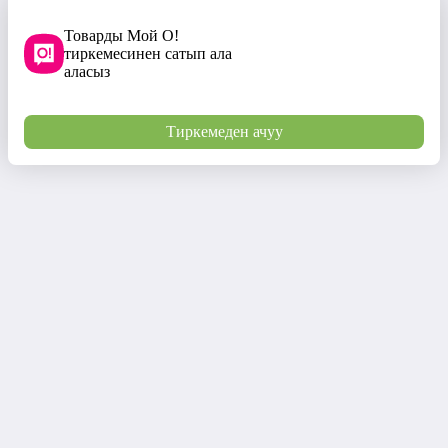
Товарды Мой О!
тиркемесинен сатып ала
аласыз
Тиркемеден ачуу