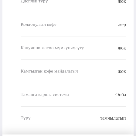
жок
Дисплей түрү
жер
Колдонулган кофе
жок
Капучино жасоо мүмкүнчүлүгү
жок
Камтылган кофе майдалагыч
Ооба
Таманга каршы система
тамчылатып
Түрү