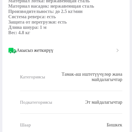
Материал лотка: нержавеющая сталь

Материал насадок: нержавеющая сталь

Производительность: до 2.5 кг/мин

Система реверса: есть

Защита от перегрузки: есть

Длина шнура: 1 м

Вес: 4.8 кг
Акысыз жеткирүү
Тамак-аш иштетүүчүлөр жана
Категориясы
майдалагычтар
Эт майдалагычтар
Подкатегориясы
Бишкек
Шаар