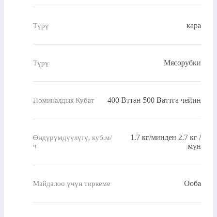
кара
Түрү
Мясорубки
Түрү
400 Вттан 500 Ваттга чейин
Номиналдык Кубат
1.7 кг/минден 2.7 кг /
Өндүрүмдүүлүгү, куб.м/
ч
мүн
Ооба
Майдалоо үчүн тиркеме