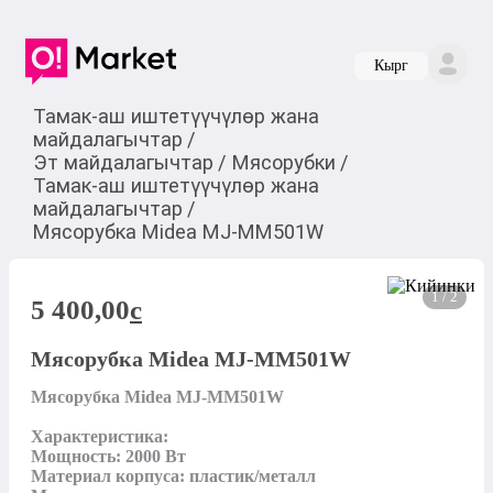
Кырг
Тамак-аш иштетүүчүлөр жана
майдалагычтар
/
Эт майдалагычтар
/
Мясорубки
/
Тамак-аш иштетүүчүлөр жана
майдалагычтар
/
Мясорубка Midea MJ-MM501W
1 / 2
5 400,00
c
Мясорубка Midea MJ-MM501W
Мясорубка Midea MJ-MM501W

Характеристика:

Мощность: 2000 Вт

Материал корпуса: пластик/металл
