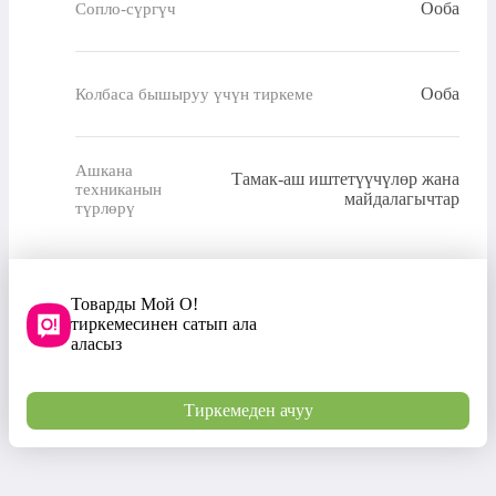
Ооба
Сопло-сүргүч
Ооба
Колбаса бышыруу үчүн тиркеме
Ашкана
Тамак-аш иштетүүчүлөр жана
техниканын
майдалагычтар
түрлөрү
Товарды Мой О!
тиркемесинен сатып ала
аласыз
Тиркемеден ачуу