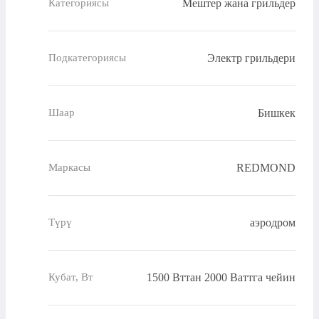
Мештер жана грильдер
Категориясы
Электр грильдери
Подкатегориясы
Бишкек
Шаар
REDMOND
Маркасы
аэродром
Түрү
1500 Вттан 2000 Ваттга чейин
Кубат, Вт