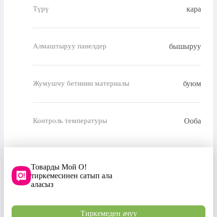
кара
Түрү
бышыруу
Алмаштыруу панелдер
буюм
Жумушчу бетинин материалы
Ооба
Контроль температуры
Товарды Мой О!
тиркемесинен сатып ала
аласыз
Тиркемеден ачуу