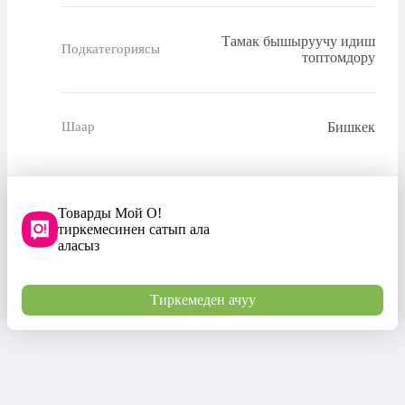
Тамак бышыруучу идиш
Подкатегориясы
топтомдору
Бишкек
Шаар
Товарды Мой О!
тиркемесинен сатып ала
аласыз
Тиркемеден ачуу