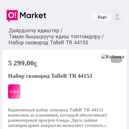
Кырг
Даярдоочу идиштер
/
Тамак бышыруучу идиш топтомдору
/
Набор сковород TalleR TR 44153
1 / 5
5 299,00
c
Набор сковород TalleR TR 44153
0-0-
6
Коричневый набор сковород TalleR TR-44153 
выполнен из алюминия, который обеспечивает 
равномерный прогрев блюда. Двухслойное 
антипригарное покрытие позволяет готовить с 