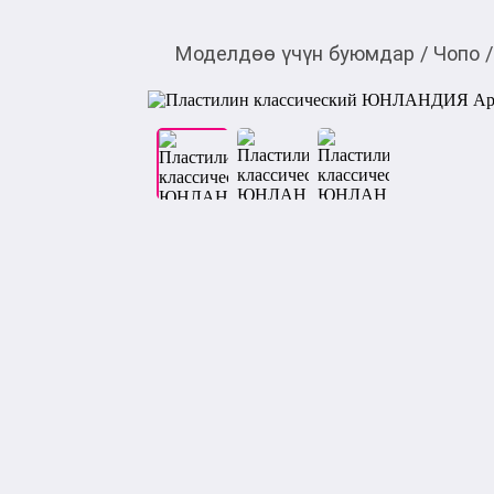
Моделдөө үчүн буюмдар
/
Чопо
/