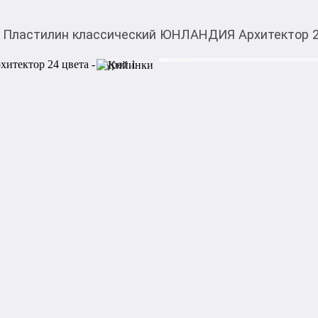
Пластилин классический ЮНЛАНДИЯ Архитектор 2
250,00
c
Товарды Мой О!
тиркемесинен сатып ала
Пластилин классиче
аласыз
цвета
Пластилин ЮНЛАНДИЯ предн
труда. Занятия с классичес
воображения и мелкой мото
по лепке представлена на об
Пластилин высшего качест
материалов и является безо
к рукам, имеет мягкую текс
В него входит 24 бруска ра
кремовый, белый, серый, че
зеленый, светло-зеленый, с