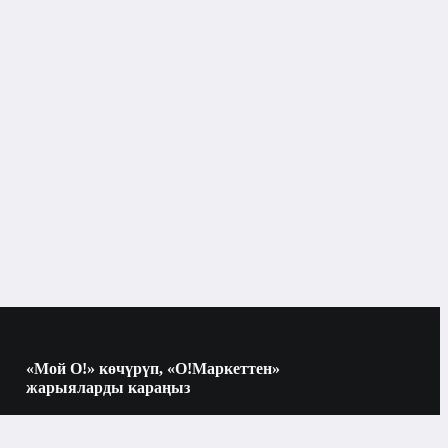
«Мой О!» көчүрүп, «О!Маркеттен»
жарыяларды караңыз
Көчүрүү үчүн камераны QR-кодго
багыттаңыз