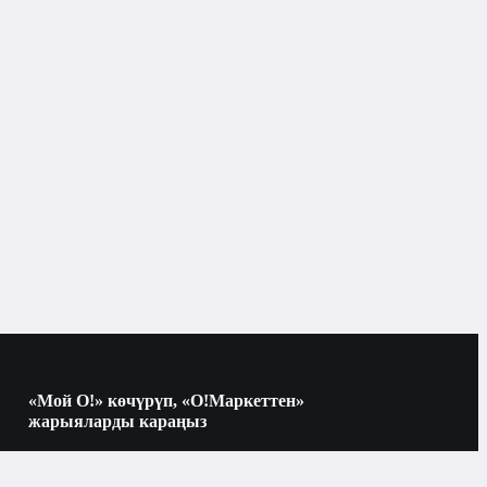
«Мой О!» көчүрүп, «О!Маркеттен»
жарыяларды караңыз
Көчүрүү үчүн камераны QR-кодго
багыттаңыз