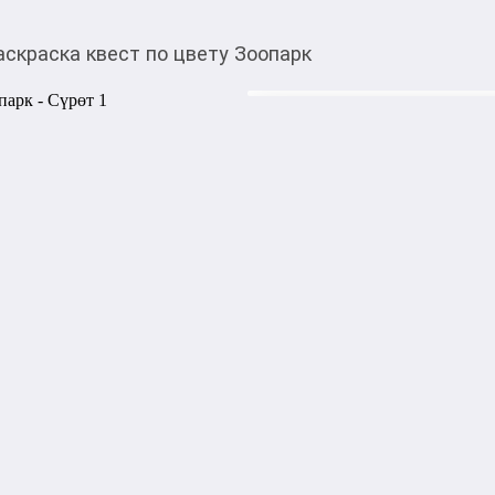
аскраска квест по цвету Зоопарк
130,00
c
Товарды Мой О!
тиркемесинен сатып ала
Раскраска квест по ц
аласыз
9785506077558

Раскраска квест по цвету З
цвету» сочетает раскрашива
предлагается ориентировать
изображения животных из з
внимание, логику, усидчиво
об окружающем мире.

Характеристики:

Тип: раскраска-квест по цве
Бренд: Умка

Название: Зоопарк

Тематика: зоопарк, животны
Материал: бумага
