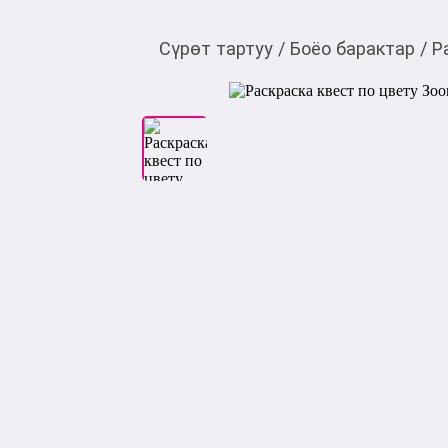
Сүрөт тартуу
/
Боёо барактар
/
Р