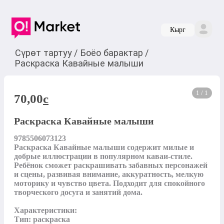
Кырг
Сүрөт тартуу
/
Боёо барактар
/
Раскраска Кавайные малыши
1 / 1
70,00
c
Раскраска Кавайные малыши
9785506073123

Раскраска Кавайные малыши содержит милые и 
добрые иллюстрации в популярном каваи-стиле. 
Ребёнок сможет раскрашивать забавных персонажей 
и сцены, развивая внимание, аккуратность, мелкую 
моторику и чувство цвета. Подходит для спокойного 
творческого досуга и занятий дома.

Характеристики:

Тип: раскраска
