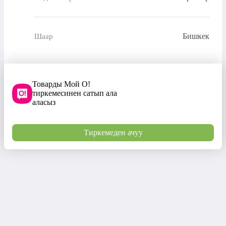
Бишкек
Шаар
Товарды Мой О!
тиркемесинен сатып ала
аласыз
Тиркемеден ачуу