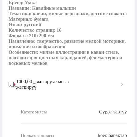
Бренд: Умка

Название: Кавайные малыши

Тематика: каваи, милые персонажи, детские сюжеты

Материал: бумага

Язык: русский

Количество страниц: 16

Формат: 210х290 мм

Назначение: творчество, развитие мелкой моторики, 
внимания и воображения

Особенности: милые иллюстрации в каваи-стиле, 
подходит для цветных карандашей, фломастеров и 
восковых мелков
1000,00
с
жогору акысыз
жеткирүү
Сүрөт тартуу
Категориясы
Боёо барактар
Подкатегориясы