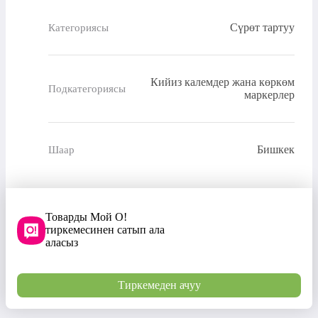
Сүрөт тартуу
Категориясы
Кийиз калемдер жана көркөм
Подкатегориясы
маркерлер
Бишкек
Шаар
Товарды Мой О!
тиркемесинен сатып ала
аласыз
Тиркемеден ачуу