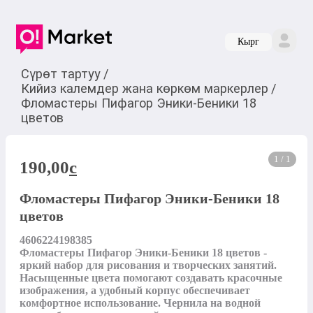
Кырг
Сүрөт тартуу
/
Кийиз калемдер жана көркөм маркерлер
/
Фломастеры Пифагор Эники-Беники 18
цветов
1 / 1
190,00
c
Фломастеры Пифагор Эники-Беники 18
цветов
4606224198385

Фломастеры Пифагор Эники-Беники 18 цветов - 
яркий набор для рисования и творческих занятий. 
Насыщенные цвета помогают создавать красочные 
изображения, а удобный корпус обеспечивает 
комфортное использование. Чернила на водной 