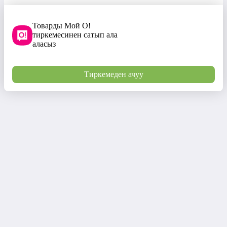
Товарды Мой О!
тиркемесинен сатып ала
аласыз
Тиркемеден ачуу