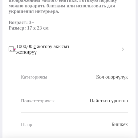
изображением милого енотика. Готовую поделку 
можно подарить близким или использовать для 
украшения интерьера.

Возраст: 3+

Размер: 17 х 23 см
1000,00
с
жогору акысыз
жеткирүү
Кол өнөрчүлүк
Категориясы
Пайетки сүрөттөр
Подкатегориясы
Бишкек
Шаар