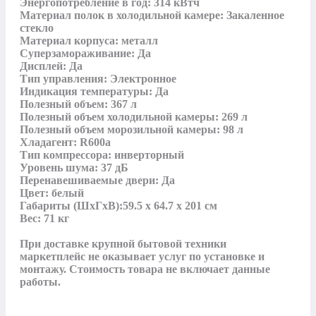
Энергопотребление в год: 314 кВтч

Материал полок в холодильной камере: Закаленное 
стекло

Материал корпуса: металл

Суперзамораживание: Да

Дисплей: Да

Тип управления: Электронное

Индикация температуры: Да

Полезный объем: 367 л

Полезный объем холодильной камеры: 269 л

Полезный объем морозильной камеры: 98 л

Хладагент: R600a

Тип компрессора: инверторный 

Уровень шума: 37 дБ

Перенавешиваемые двери: Да

Цвет: белый 

Габариты (ШхГхВ):59.5 х 64.7 х 201 см

Вес: 71 кг

При доставке крупной бытовой техники 
маркетплейс не оказывает услуг по установке и 
монтажу. Стоимость товара не включает данные 
работы.