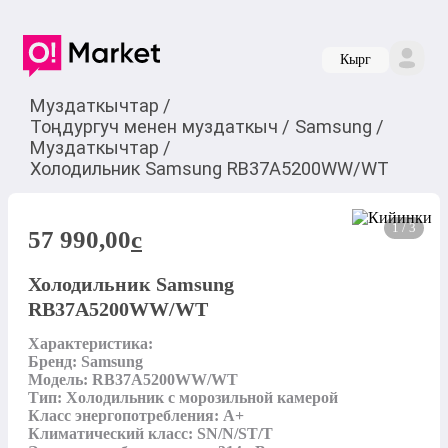
Кырг
Муздаткычтар
/
Тоңдургуч менен муздаткыч
/
Samsung
/
Муздаткычтар
/
Холодильник Samsung RB37A5200WW/WT
1 / 3
57 990,00
c
Холодильник Samsung
RB37A5200WW/WT
Характеристика: 

Бренд: Samsung

Модель: RB37A5200WW/WT

Тип: Холодильник с морозильной камерой 

Класс энергопотребления: А+

Климатический класс: SN/N/ST/T
