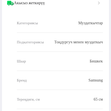
Акысыз жеткирүү
Муздаткычтар
Категориясы
Тоңдургуч менен муздаткыч
Подкатегориясы
Бишкек
Шаар
Samsung
Бренд
65 см
Тереңдиги, см