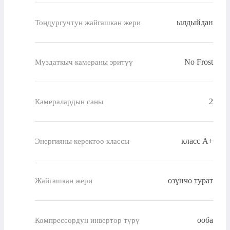
ылдыйдан
Тоңдургучтун жайгашкан жери
No Frost
Муздаткыч камераны эритүү
2
Камералардын саны
класс A+
Энергияны керектөө классы
өзүнчө турат
Жайгашкан жери
ооба
Компрессордун инвертор түрү