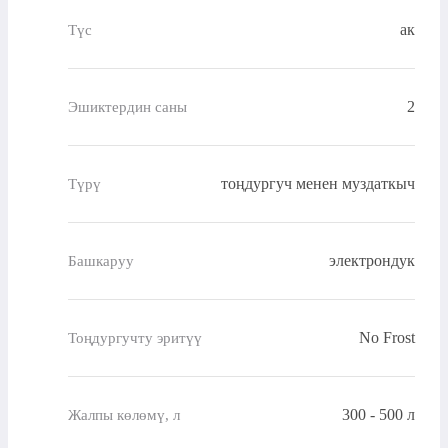
ак
Түс
2
Эшиктердин саны
тоңдургуч менен муздаткыч
Түрү
электрондук
Башкаруу
No Frost
Тоңдургучту эритүү
300 - 500 л
Жалпы көлөмү, л