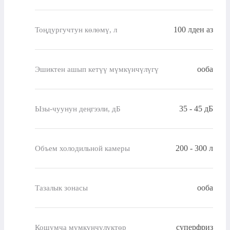
100 лден аз
Тоңдургучтун көлөмү, л
ооба
Эшиктен ашып кетүү мүмкүнчүлүгү
35 - 45 дБ
Ызы-чуунун деңгээли, дБ
200 - 300 л
Объем холодильной камеры
ооба
Тазалык зонасы
суперфриз
Кошумча мүмкүнчүлүктөр