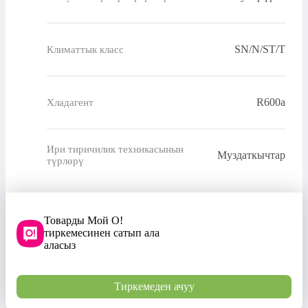
SN/N/ST/T
Климаттык класс
R600a
Хладагент
Ири тиричилик техникасынын
Муздаткычтар
түрлөрү
Товарды Мой О!
тиркемесинен сатып ала
аласыз
Тиркемеден ачуу