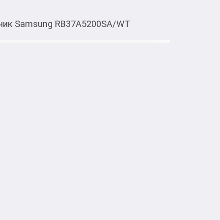
ник Samsung RB37A5200SA/WT
Тиркемеден ачуу
g RB37A5200SA/WT
льной камерой 

+

/ST/T

4 кВтч

ой камере: Закаленное стекло

ое


