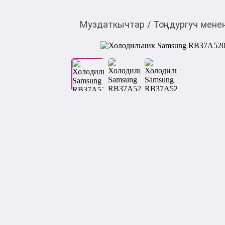
Муздаткычтар
/
Тоңдургуч мене