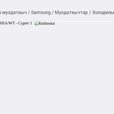
н муздаткыч
/
Samsung
/
Муздаткычтар
/
Холодиль
57 990,00
c
Товарды Мой О!
тиркемесинен сатып ала
Холодильник Samsun
аласыз
Характеристика: 

Бренд: Samsung

Модель: RB37A5200SA/WT

Тип: Холодильник с морози
Класс энергопотребления: А
Климатический класс: SN/N
Энергопотребление в год: 31
Материал полок в холодильн
Материал корпуса: металл

Суперзамораживание: Да

Дисплей: Да

Тип управления: Электронн
Индикация температуры: Да
Полезный объем: 387 л
