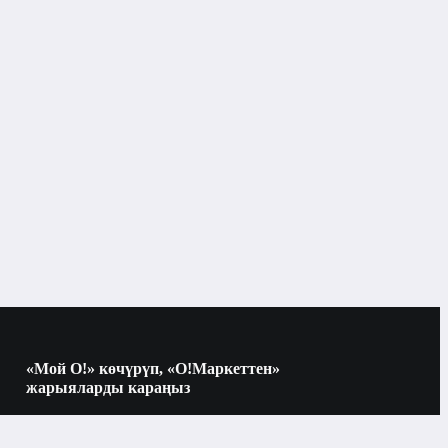
Тоңдургуч менен муздаткыч
Бишкек
Samsung
65 см
боз
«Мой О!» көчүрүп, «О!Маркеттен»
жарыяларды караңыз
2
Көчүрүү үчүн камераны QR-кодго
багыттаңыз