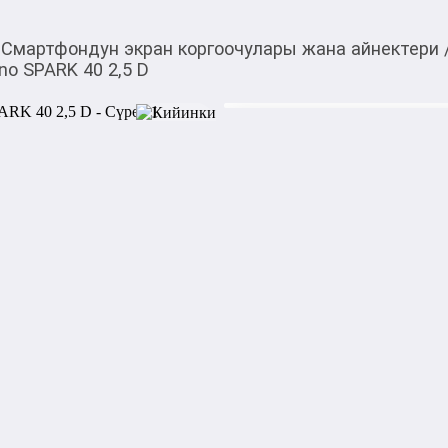
Смартфондун экран коргоочулары жана айнектери
no SPARK 40 2,5 D
220,00
c
Товарды Мой О!
тиркемесинен сатып ала
Стекло защитное Aceli
аласыз
0-0-
6
Бөлүп төлөөгө/креди
Бул дүкөндө
Стекло защитное Aceline дл
закалки оберегает поверхно