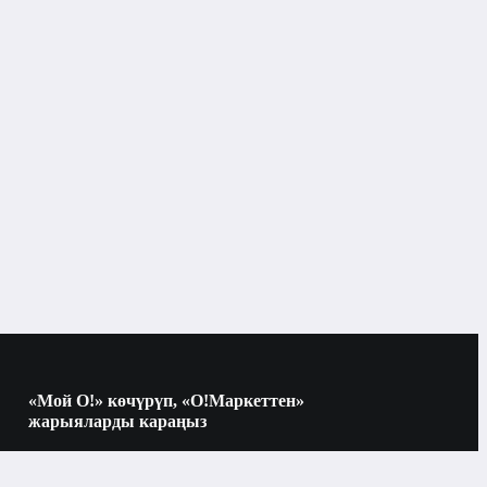
Телефондор үчүн аксессуарлар
ртфондун экран коргоочулары жана айнектери
Бишкек
Aceline
олеофобиялык
«Мой О!» көчүрүп, «О!Маркеттен»
жарыяларды караңыз
дисплей
Көчүрүү үчүн камераны QR-кодго
багыттаңыз