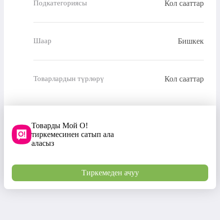
Кол сааттар
Подкатегориясы
Бишкек
Шаар
Кол сааттар
Товарлардын түрлөрү
Товарды Мой О!
тиркемесинен сатып ала
аласыз
Тиркемеден ачуу