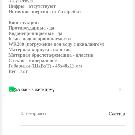
отсутствует

Цифры - отсутствуют

Источник энергии - от батарейки

Конструкция:

Противоударные - да

Водонепроницаемые - да

Класс водонепроницаемости

WR200 (погружение под воду с аквалангом)

Материал корпуса - пластик

Материал браслета/ремешка - пластик

Стекло - минеральное

Габариты (ШхВхТ) - 45x48x11 мм

Вес - 72 г
Акысыз жеткирүү
Сааттар
Категориясы