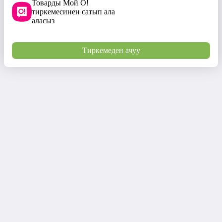
Товарды Мой О!
тиркемесинен сатып ала
аласыз
Тиркемеден ачуу