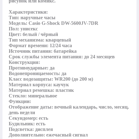
рисунок или комикс.  

Характеристики:

Тип: наручные часы

Модель: Casio G-Shock DW-5600JV-7DR

Пол: унисекс

Цвет: белый / чёрный

Тип механизма: кварцевый

Формат времени: 12/24 часа

Источник питания: батарейка

Срок службы элемента питания: до 24 месяцев

Конструкция:

Противоударные: да

Водонепроницаемость: да

Класс водозащиты: WR200 (до 200 м)

Материал корпуса: каучук

Материал ремешка: пластик

Стекло: минеральное

Функции:

Отображение даты: вечный календарь, число, месяц, 
день недели

Секундомер: есть

Будильник: есть

Подсветка: дисплея

Дополнительно: ежечасный сигнал