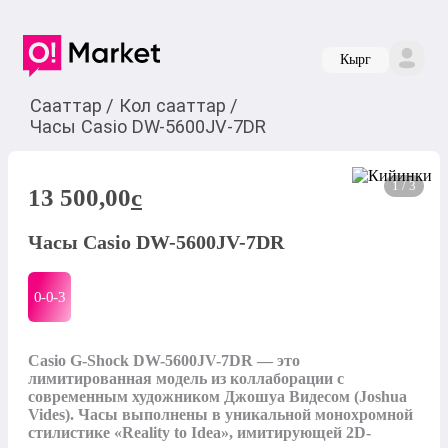
Кырг
Сааттар
/
Кол сааттар
/
Часы Casio DW-5600JV-7DR
1 / 3
13 500,00
c
Часы Casio DW-5600JV-7DR
0-0-
3
Casio G-Shock DW-5600JV-7DR — это 
лимитированная модель из коллаборации с 
современным художником Джошуа Видесом (Joshua 
Vides). Часы выполнены в уникальной монохромной 
стилистике «Reality to Idea», имитирующей 2D-