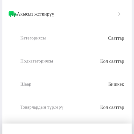
Акысыз жеткирүү
Сааттар
Категориясы
Кол сааттар
Подкатегориясы
Бишкек
Шаар
Кол сааттар
Товарлардын түрлөрү