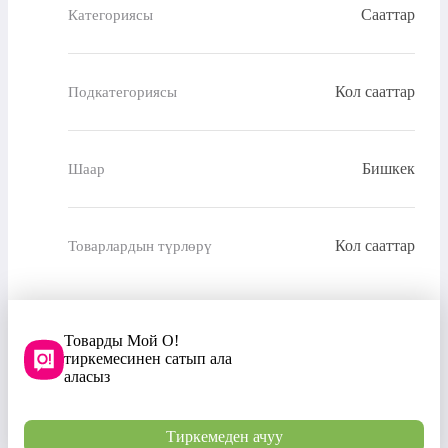
Сааттар
Категориясы
Кол сааттар
Подкатегориясы
Бишкек
Шаар
Кол сааттар
Товарлардын түрлөрү
Товарды Мой О!
тиркемесинен сатып ала
аласыз
Тиркемеден ачуу