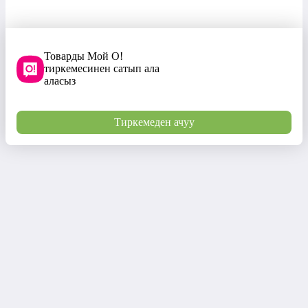
Товарды Мой О!
тиркемесинен сатып ала
аласыз
Тиркемеден ачуу