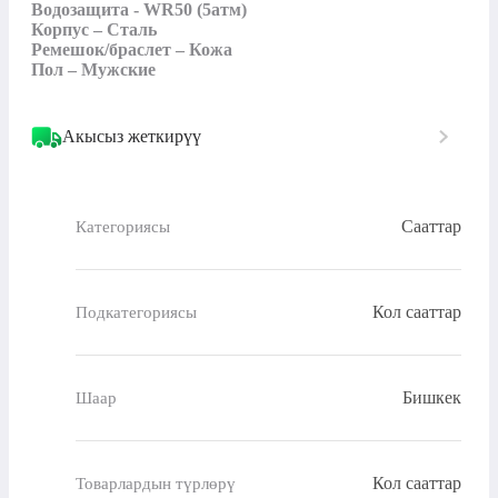
Водозащита - WR50 (5атм)

Корпус – Сталь

Ремешок/браслет – Кожа

Пол – Мужские
Акысыз жеткирүү
Сааттар
Категориясы
Кол сааттар
Подкатегориясы
Бишкек
Шаар
Кол сааттар
Товарлардын түрлөрү