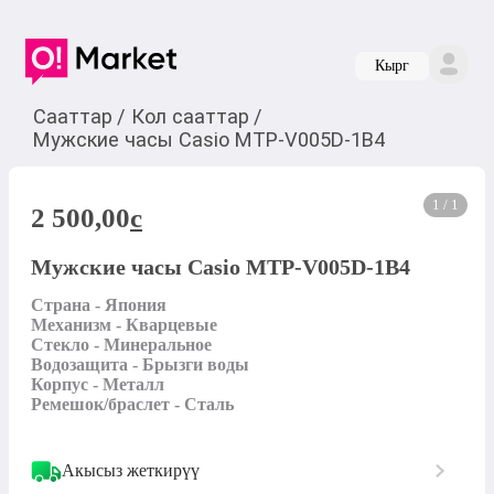
Кырг
Сааттар
/
Кол сааттар
/
Мужские часы Casio MTP-V005D-1B4
1 / 1
2 500,00
c
Мужские часы Casio MTP-V005D-1B4
Страна - Япония

Механизм - Кварцевые

Стекло - Минеральное

Водозащита - Брызги воды

Корпус - Металл

Ремешок/браслет - Сталь
Акысыз жеткирүү