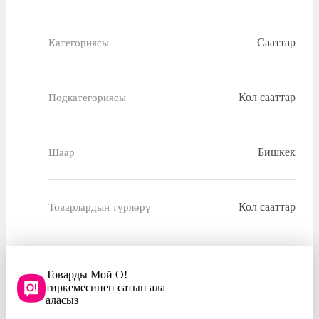
Сааттар
Категориясы
Кол сааттар
Подкатегориясы
Бишкек
Шаар
Кол сааттар
Товарлардын түрлөрү
Товарды Мой О!
тиркемесинен сатып ала
аласыз