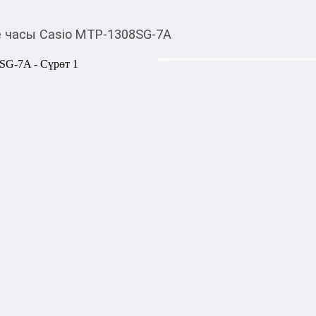
 часы Casio MTP-1308SG-7A
5 550,00
c
Товарды Мой О!
тиркемесинен сатып ала
Мужские часы Casio
аласыз
Страна - Япония

Механизм - Кварцевые

Стекло - Минеральное

Водозащита - WR50 (5атм)

Корпус - Металл

Ремешок/браслет - Сталь
Акысыз жеткирүү
Категориясы