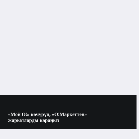
«Мой О!» көчүрүп, «О!Маркеттен»
жарыяларды караңыз
Көчүрүү үчүн камераны QR-кодго
багыттаңыз