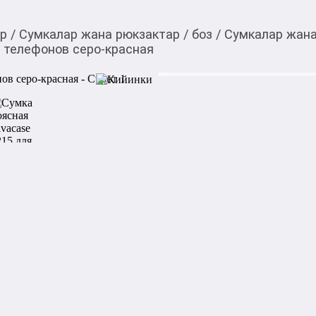
ар
/
Сумкалар жана рюкзактар
/
боз
/
Сумкалар жана
я телефонов серо-красная
1 450,00
c
Товарды Мой О!
тиркемесинен сатып ала
Сумка поясная Rivacas
аласыз
красная
Эта поясная сумка-слинг с
активного образа жизни. Он
держать под рукой все самое
движении. Ее можно носить 
удобный доступ к вещам и их
Сумка выполнена из водоо
содержимое от влаги. В пер
подкладкой удобно хранить 
молнии подходит для смартф
съемным карабином для клю