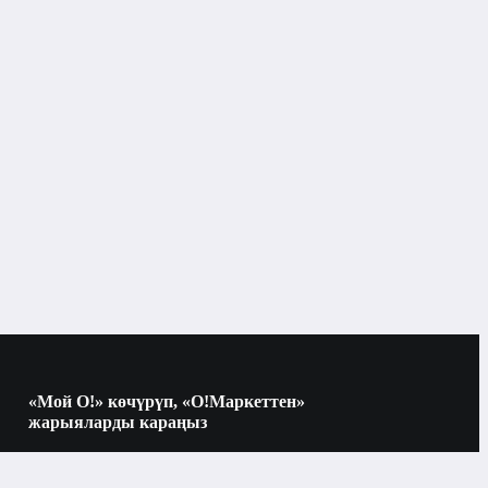
боз
Сумкалар жана рюкзактар
«Мой О!» көчүрүп, «О!Маркеттен»
жарыяларды караңыз
Көчүрүү үчүн камераны QR-кодго
багыттаңыз