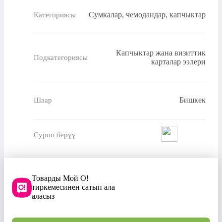
Сумкалар, чемодандар, капчыктар
Категориясы
Капчыктар жана визиттик
Подкатегориясы
карталар ээлери
Бишкек
Шаар
Суроо берүү
Товарды Мой О!
тиркемесинен сатып ала
аласыз