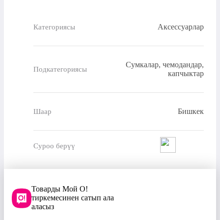
Аксессуарлар
Категориясы
Сумкалар, чемодандар,
Подкатегориясы
капчыктар
Бишкек
Шаар
Суроо берүү
Товарды Мой О!
тиркемесинен сатып ала
аласыз