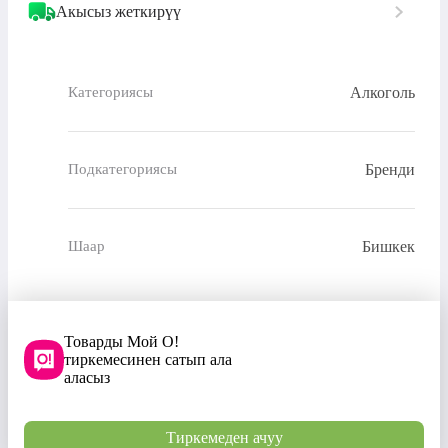
Акысыз жеткирүү
Алкоголь
Категориясы
Бренди
Подкатегориясы
Бишкек
Шаар
Товарды Мой О!
тиркемесинен сатып ала
аласыз
Тиркемеден ачуу