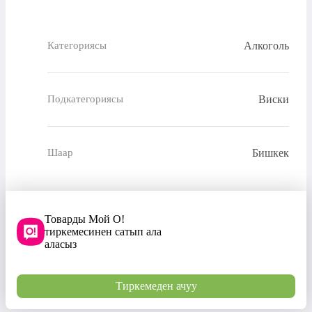
Алкоголь
Категориясы
Виски
Подкатегориясы
Бишкек
Шаар
Товарды Мой О!
тиркемесинен сатып ала
аласыз
Тиркемеден ачуу