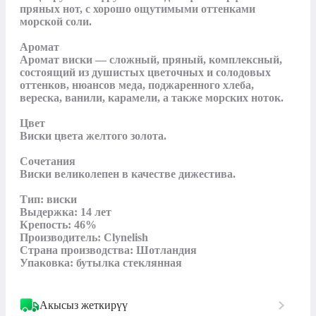
пряных нот, с хорошо ощутимыми оттенками 
морской соли.

Аромат

Аромат виски — сложный, пряный, комплексный, 
состоящий из душистых цветочных и солодовых 
оттенков, нюансов меда, поджаренного хлеба, 
вереска, ванили, карамели, а также морских ноток.

Цвет

Виски цвета желтого золота.

Сочетания

Виски великолепен в качестве дижестива.

Тип: виски

Выдержка: 14 лет

Крепость: 46%

Производитель: Clynelish

Страна производства: Шотландия

Упаковка: бутылка стеклянная
Акысыз жеткирүү