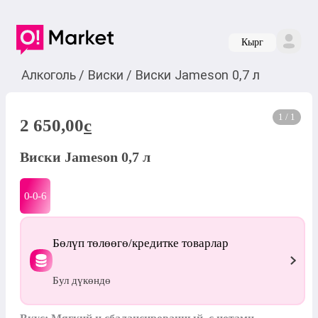
Кырг
Алкоголь
/
Виски
/
Виски Jameson 0,7 л
1 / 1
2 650,00
c
Виски Jameson 0,7 л
0-0-
6
Бөлүп төлөөгө/кредитке товарлар
Бул дүкөндө