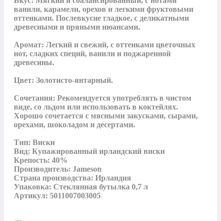
Вкус: Мягкий и сбалансированный, с нотами 
ванили, карамели, орехов и легкими фруктовыми 
оттенками. Послевкусие гладкое, с деликатными 
древесными и пряными нюансами.

Аромат: Легкий и свежий, с оттенками цветочных 
нот, сладких специй, ванили и поджаренной 
древесины.

Цвет: Золотисто-янтарный.

Сочетания: Рекомендуется употреблять в чистом 
виде, со льдом или использовать в коктейлях. 
Хорошо сочетается с мясными закусками, сырами, 
орехами, шоколадом и десертами.

Тип: Виски

Вид: Купажированный ирландский виски

Крепость: 40%

Производитель: Jameson

Страна производства: Ирландия

Упаковка: Стеклянная бутылка 0,7 л

Артикул: 5011007003005