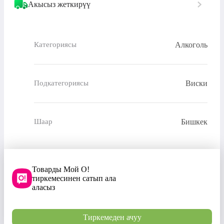
Акысыз жеткирүү
Алкоголь
Категориясы
Виски
Подкатегориясы
Бишкек
Шаар
Товарды Мой О!
тиркемесинен сатып ала
аласыз
Тиркемеден ачуу