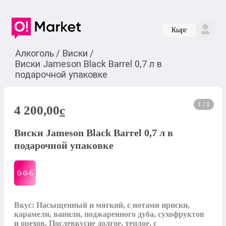
Кырг
Алкоголь
/
Виски
/
Виски Jameson Black Barrel 0,7 л в
подарочной упаковке
1 / 1
4 200,00
c
Виски Jameson Black Barrel 0,7 л в
подарочной упаковке
0-0-
6
Вкус: Насыщенный и мягкий, с нотами ириски, 
карамели, ванили, поджаренного дуба, сухофруктов 
и орехов. Послевкусие долгое, теплое, с 