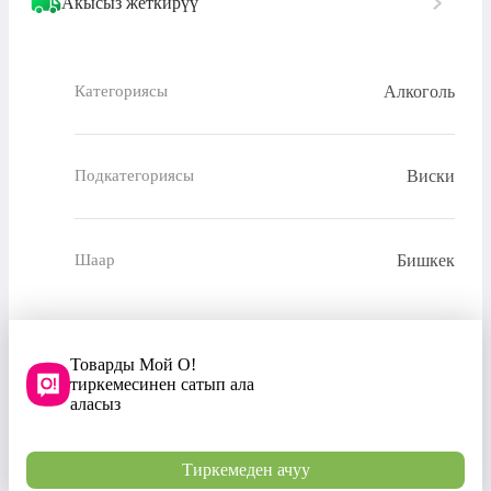
Акысыз жеткирүү
Алкоголь
Категориясы
Виски
Подкатегориясы
Бишкек
Шаар
Товарды Мой О!
тиркемесинен сатып ала
аласыз
Тиркемеден ачуу