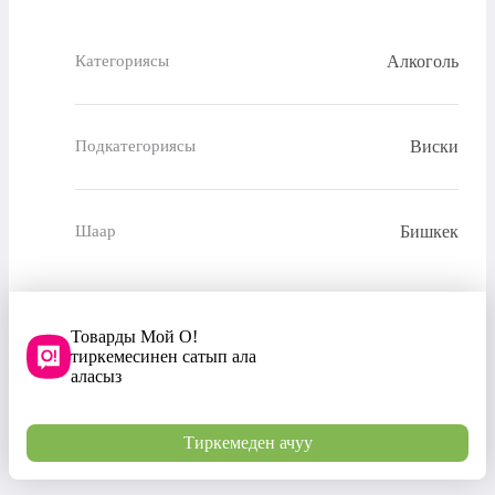
Алкоголь
Категориясы
Виски
Подкатегориясы
Бишкек
Шаар
Товарды Мой О!
тиркемесинен сатып ала
аласыз
Тиркемеден ачуу