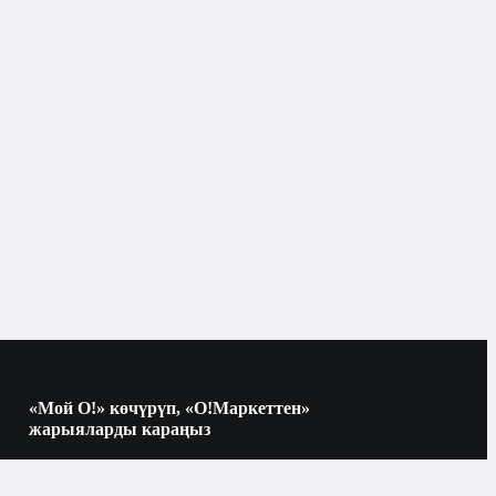
Виски
Бишкек
«Мой О!» көчүрүп, «О!Маркеттен»
жарыяларды караңыз
Көчүрүү үчүн камераны QR-кодго
багыттаңыз