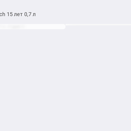
ch 15 лет 0,7 л
7 950,00
c
Товарды Мой О!
тиркемесинен сатып ала
Виски Glenfiddich 15 л
аласыз
0-0-
6
Виски Glenfiddich 15 лет 0,7 
Вкус: Шелковистый и насыщ
марципана, корицы, имбиря,
богатой пряной палитрой 
послевкусием.

Аромат: Сложный и выразит
ванильной помадки, сухофр