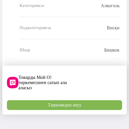
Алкоголь
Категориясы
Виски
Подкатегориясы
Бишкек
Шаар
Товарды Мой О!
тиркемесинен сатып ала
аласыз
Тиркемеден ачуу