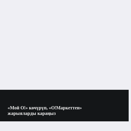
Бишкек
«Мой О!» көчүрүп, «О!Маркеттен»
жарыяларды караңыз
Көчүрүү үчүн камераны QR-кодго
багыттаңыз