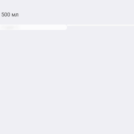
 500 мл
2 600,00
c
Товарды Мой О!
тиркемесинен сатып ала
Водка Belvedere 500 м
аласыз
0-0-
6
Бөлүп төлөөгө/креди
Бул дүкөндө
Водка Belvedere 500 мл

Вкус: Чистый, мягкий, с в
лёгкой сладостью и сухим, 