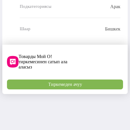
Арак
Подкатегориясы
Бишкек
Шаар
Товарды Мой О!
тиркемесинен сатып ала
аласыз
Тиркемеден ачуу