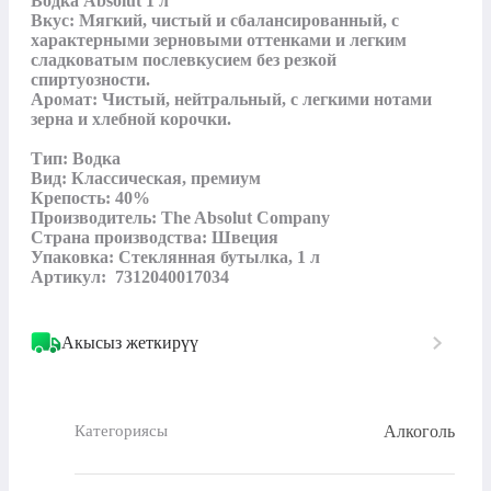
Водка Absolut 1 л

Вкус: Мягкий, чистый и сбалансированный, с 
характерными зерновыми оттенками и легким 
сладковатым послевкусием без резкой 
спиртуозности.

Аромат: Чистый, нейтральный, с легкими нотами 
зерна и хлебной корочки.

Тип: Водка

Вид: Классическая, премиум

Крепость: 40%

Производитель: The Absolut Company

Страна производства: Швеция

Упаковка: Стеклянная бутылка, 1 л

Артикул:  7312040017034
Акысыз жеткирүү
Алкоголь
Категориясы