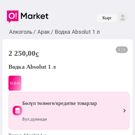
Кырг
Алкоголь
/
Арак
/
Водка Absolut 1 л
1 / 1
2 250,00
c
Водка Absolut 1 л
0-0-
6
Бөлүп төлөөгө/кредитке товарлар
Бул дүкөндө