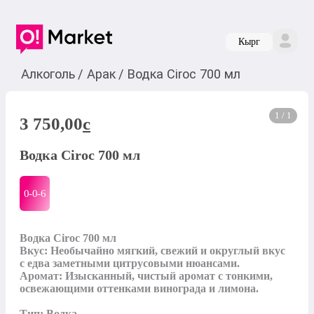
Кырг
Алкоголь
/
Арак
/
Водка Ciroc 700 мл
1 / 1
3 750,00
c
Водка Ciroc 700 мл
0-0-
6
Водка Ciroc 700 мл

Вкус: Необычайно мягкий, свежий и округлый вкус 
с едва заметными цитрусовыми нюансами.

Аромат: Изысканный, чистый аромат с тонкими, 
освежающими оттенками винограда и лимона.

Тип: Водка
