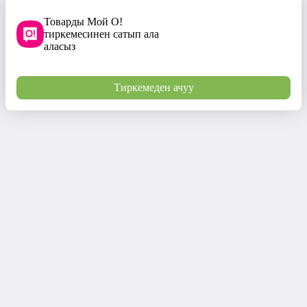
Товарды Мой О!
тиркемесинен сатып ала
аласыз
Тиркемеден ачуу