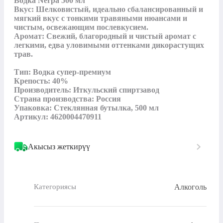
Водка Nerpa 500 мл

Вкус: Шелковистый, идеально сбалансированный и 
мягкий вкус с тонкими травяными нюансами и 
чистым, освежающим послевкусием.

Аромат: Свежий, благородный и чистый аромат с 
легкими, едва уловимыми оттенками дикорастущих 
трав.

Тип: Водка супер-премиум

Крепость: 40%

Производитель: Иткульский спиртзавод

Страна производства: Россия

Упаковка: Стеклянная бутылка, 500 мл

Артикул: 4620004470911
Акысыз жеткирүү
Алкоголь
Категориясы