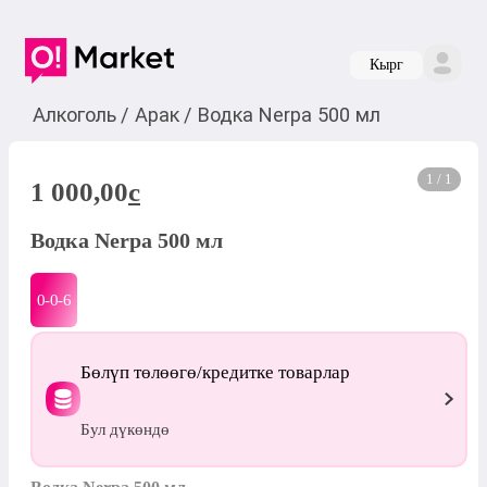
Кырг
Алкоголь
/
Арак
/
Водка Nerpa 500 мл
1 / 1
1 000,00
c
Водка Nerpa 500 мл
0-0-
6
Бөлүп төлөөгө/кредитке товарлар
Бул дүкөндө