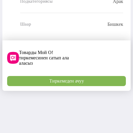
Арак
Подкатегориясы
Бишкек
Шаар
Товарды Мой О!
тиркемесинен сатып ала
аласыз
Тиркемеден ачуу