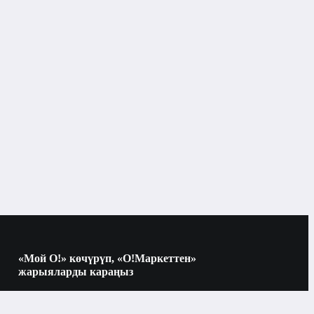
«Мой О!» көчүрүп, «О!Маркеттен»
жарыяларды караңыз
Көчүрүү үчүн камераны QR-кодго
багыттаңыз