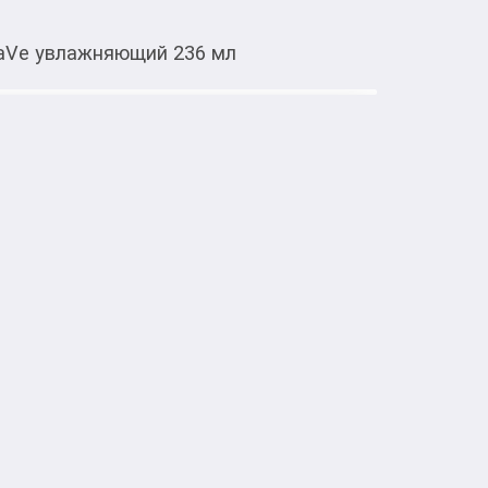
raVe увлажняющий 236 мл
Тиркемеден ачуу
ела CeraVe увлажняющий 236 мл
raVe увлажняющий 236 мл обеспечивает 
жнение, помогая восстановить 
ьер эпидермиса. Легкая, нежирная 
ыми церамидами и гиалуроновой кислотой 
ть и шелушения, быстро впитывается и 
ение всего дня.

ца и тела

ая