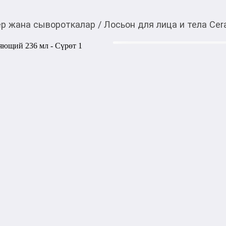
р жана сывороткалар
/
Лосьон для лица и тела Ce
2 000,00
c
Товарды Мой О!
тиркемесинен сатып ала
Лосьон для лица и т
аласыз
Лосьон для лица и тела Ce
глубокое и длительное увла
естественный защитный бар
формула с тремя незаменим
мгновенно устраняет сухос
сохраняет кожу мягкой в теч
Бренд: CeraVe

Тип продукта: Лосьон для ли
Объем: 236 мл

Тип кожи: Сухая, очень сух