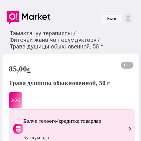
Кырг
Тамактануу терапиясы
/
Фиточай жана чөп өсүмдүктөрү
/
Трава душицы обыкновенной, 50 г
1 / 1
85,00
c
Трава душицы обыкновенной, 50 г
0-0-
3
Бөлүп төлөөгө/кредитке товарлар
Бул дүкөндө