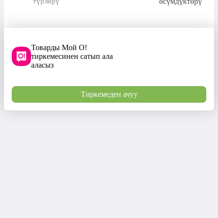
түрлөрү
өсүмдүктөрү
Товарды Мой О!
тиркемесинен сатып ала
аласыз
Тиркемеден ачуу