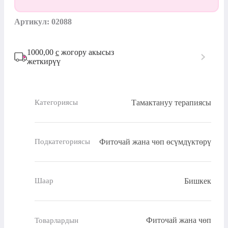
Артикул: 02088
1000,00
с
жогору акысыз
жеткирүү
Тамактануу терапиясы
Категориясы
Фиточай жана чөп өсүмдүктөрү
Подкатегориясы
Бишкек
Шаар
Фиточай жана чөп
Товарлардын