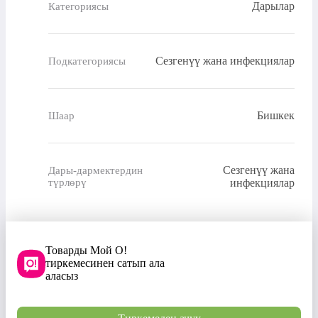
Дарылар
Категориясы
Сезгенүү жана инфекциялар
Подкатегориясы
Бишкек
Шаар
Сезгенүү жана
Дары-дармектердин
түрлөрү
инфекциялар
Товарды Мой О!
тиркемесинен сатып ала
аласыз