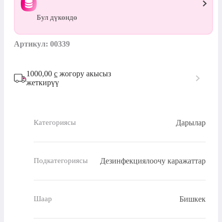
Бул дүкөндө
Артикул: 00339
1000,00
с
жогору акысыз
жеткирүү
Дарылар
Категориясы
Дезинфекциялоочу каражаттар
Подкатегориясы
Бишкек
Шаар