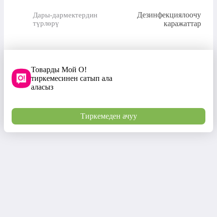
Дезинфекциялоочу
Дары-дармектердин
түрлөрү
каражаттар
Товарды Мой О!
тиркемесинен сатып ала
аласыз
Тиркемеден ачуу