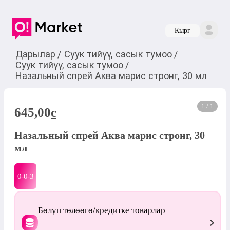
Кырг
Дарылар
/
Суук тийүү, сасык тумоо
/
Суук тийүү, сасык тумоо
/
Назальный спрей Аква марис стронг, 30 мл
1 / 1
645,00
c
Назальный спрей Аква марис стронг, 30
мл
0-0-
3
Бөлүп төлөөгө/кредитке товарлар