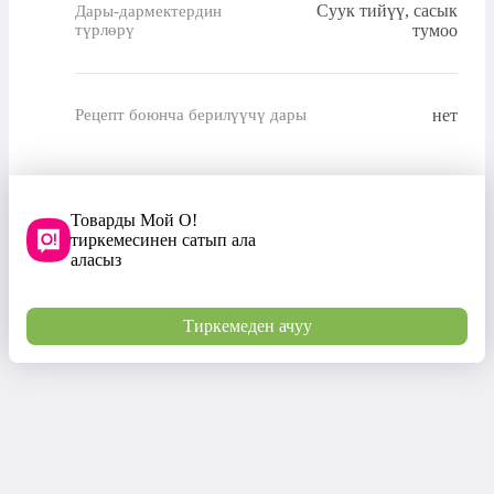
Суук тийүү, сасык
Дары-дармектердин
түрлөрү
тумоо
нет
Рецепт боюнча берилүүчү дары
Товарды Мой О!
тиркемесинен сатып ала
аласыз
Тиркемеден ачуу