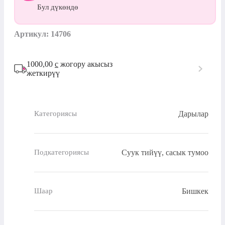
Бул дүкөндө
Артикул: 14706
1000,00
с
жогору акысыз
жеткирүү
Дарылар
Категориясы
Суук тийүү, сасык тумоо
Подкатегориясы
Бишкек
Шаар