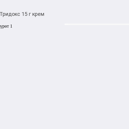
Тридокс 15 г крем
430,00
c
Товарды Мой О!
тиркемесинен сатып ала
Тридокс 15 г крем
аласыз
0-0-
3
Бөлүп төлөөгө/креди
Бул дүкөндө
Артикул: 16366