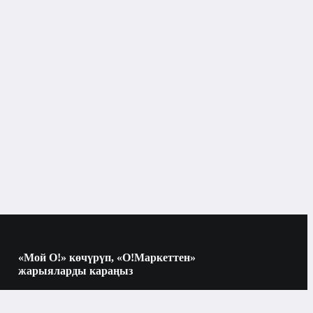
«Мой О!» көчүрүп, «О!Маркеттен»
жарыяларды караңыз
Көчүрүү үчүн камераны QR-кодго
багыттаңыз