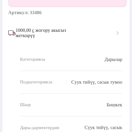
Артикул: 33486
1000,00
с
жогору акысыз
жеткирүү
Дарылар
Категориясы
Суук тийүү, сасык тумоо
Подкатегориясы
Бишкек
Шаар
Суук тийүү, сасык
Дары-дармектердин