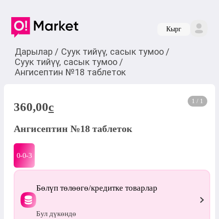
Кырг
Дарылар
/
Суук тийүү, сасык тумоо
/
Суук тийүү, сасык тумоо
/
Ангисептин №18 таблеток
1 / 1
360,00
c
Ангисептин №18 таблеток
0-0-
3
Бөлүп төлөөгө/кредитке товарлар
Бул дүкөндө