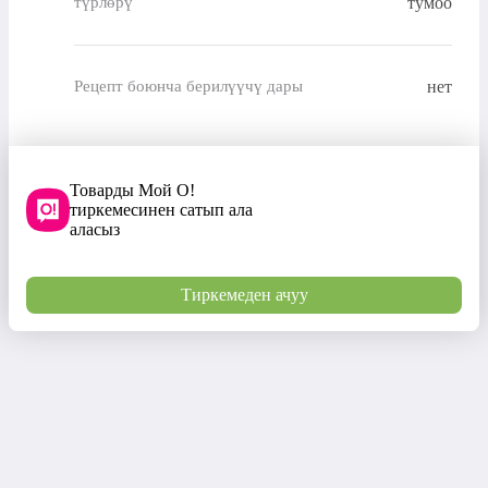
түрлөрү
тумоо
нет
Рецепт боюнча берилүүчү дары
Товарды Мой О!
тиркемесинен сатып ала
аласыз
Тиркемеден ачуу