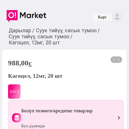
Кырг
Дарылар
/
Суук тийүү, сасык тумоо
/
Суук тийүү, сасык тумоо
/
Кагоцел, 12мг, 20 шт
1 / 1
988,00
c
Кагоцел, 12мг, 20 шт
0-0-
3
Бөлүп төлөөгө/кредитке товарлар
Бул дүкөндө