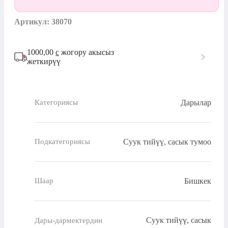
Артикул: 38070
1000,00
с
жогору акысыз
жеткирүү
Дарылар
Категориясы
Суук тийүү, сасык тумоо
Подкатегориясы
Бишкек
Шаар
Суук тийүү, сасык
Дары-дармектердин