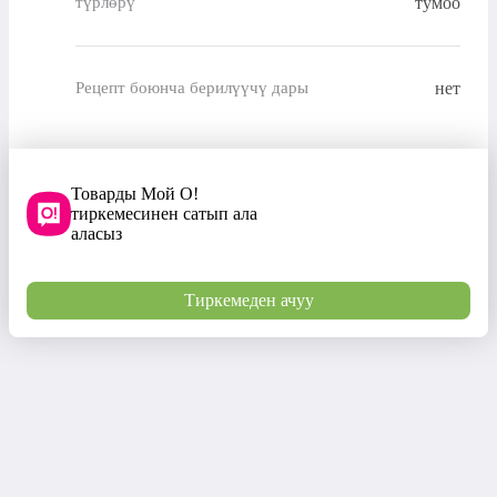
түрлөрү
тумоо
нет
Рецепт боюнча берилүүчү дары
Товарды Мой О!
тиркемесинен сатып ала
аласыз
Тиркемеден ачуу