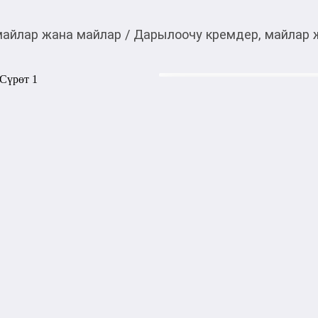
майлар жана майлар
/
Дарылоочу кремдер, майлар 
655,00
c
Товарды Мой О!
тиркемесинен сатып ала
Офломелид 50 г мазь
аласыз
0-0-
3
Бөлүп төлөөгө/креди
Бул дүкөндө
Артикул: 29634