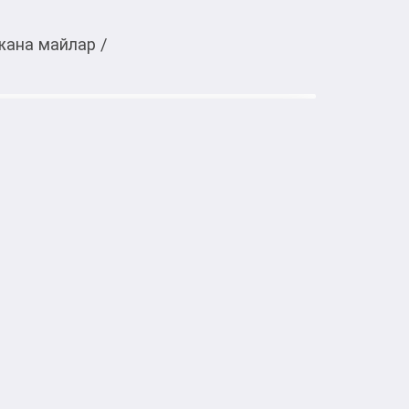
жана майлар
/
Тиркемеден ачуу
тке товарлар