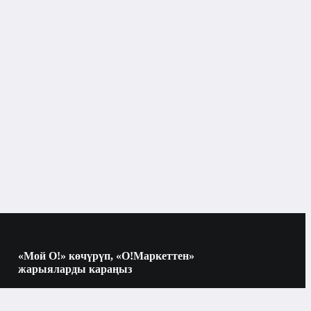
«Мой О!» көчүрүп, «О!Маркеттен»
жарыяларды караңыз
Көчүрүү үчүн камераны QR-кодго
багыттаңыз