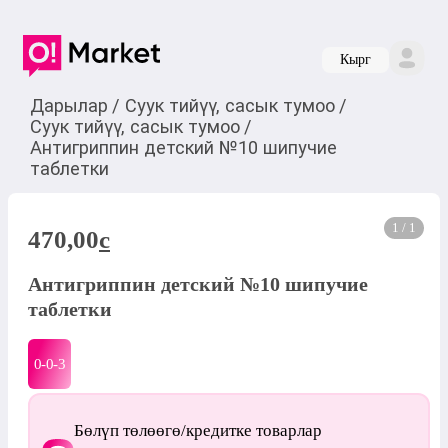
Кырг
Дарылар
/
Суук тийүү, сасык тумоо
/
Суук тийүү, сасык тумоо
/
Антигриппин детский №10 шипучие
таблетки
1 / 1
470,00
c
Антигриппин детский №10 шипучие
таблетки
0-0-
3
Бөлүп төлөөгө/кредитке товарлар