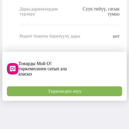
Суук тийүү, сасык
Дары-дармектердин
түрлөрү
тумоо
нет
Рецепт боюнча берилүүчү дары
Товарды Мой О!
тиркемесинен сатып ала
аласыз
Тиркемеден ачуу