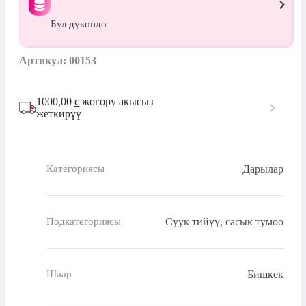
Бул дүкөндө
Артикул: 00153
1000,00
с
жогору акысыз
жеткирүү
Дарылар
Категориясы
Суук тийүү, сасык тумоо
Подкатегориясы
Бишкек
Шаар