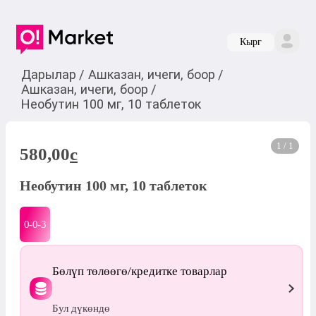
Кырг
Дарылар
/
Ашказан, ичеги, боор
/
Ашказан, ичеги, боор
/
Необутин 100 мг, 10 таблеток
1 / 1
580,00
c
Необутин 100 мг, 10 таблеток
0-0-
3
Бөлүп төлөөгө/кредитке товарлар
Бул дүкөндө