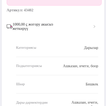
Артикул: 43402
1000,00
с
жогору акысыз
жеткирүү
Дарылар
Категориясы
Ашказан, ичеги, боор
Подкатегориясы
Бишкек
Шаар
Ашказан, ичеги,
Дары-дармектердин