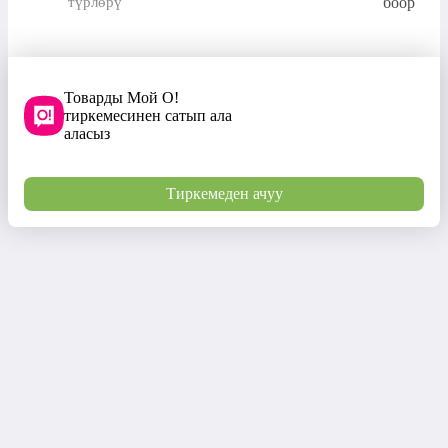
түрлөрү
боор
Товарды Мой О!
тиркемесинен сатып ала
аласыз
Тиркемеден ачуу