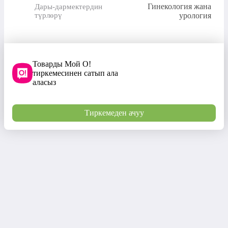
Гинекология жана
Дары-дармектердин
түрлөрү
урология
Товарды Мой О!
тиркемесинен сатып ала
аласыз
Тиркемеден ачуу