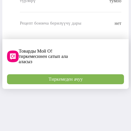
түрлөрү
тумоо
нет
Рецепт боюнча берилүүчү дары
Товарды Мой О!
тиркемесинен сатып ала
аласыз
Тиркемеден ачуу