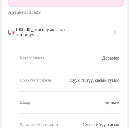
Артикул: 33629
1000,00
с
жогору акысыз
жеткирүү
Дарылар
Категориясы
Суук тийүү, сасык тумоо
Подкатегориясы
Бишкек
Шаар
Суук тийүү, сасык
Дары-дармектердин