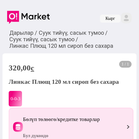
Кырг
Дарылар
/
Суук тийүү, сасык тумоо
/
Суук тийүү, сасык тумоо
/
Линкас Плющ 120 мл сироп без сахара
1 / 1
320,00
c
Линкас Плющ 120 мл сироп без сахара
0-0-
3
Бөлүп төлөөгө/кредитке товарлар
Бул дүкөндө